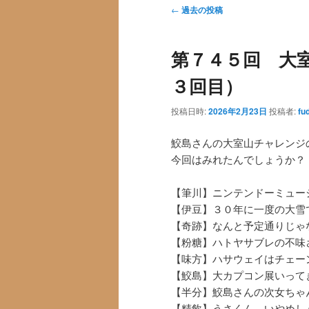
ュ
投
←
過去の投稿
ー
稿
ナ
第７４５回 大
ビ
ゲ
３回目）
ー
シ
投稿日時:
2026年2月23日
投稿者:
fu
ョ
ン
鮫島さんの大室山チャレンジ
今回はみれたんでしょうか？
【筆川】ニンテンドーミュー
【伊豆】３０年に一度の大雪
【奇跡】なんと予定通りじゃ
【粉糖】ハトヤサブレの不味
【味方】ハサウェイはチェー
【鮫島】大カプコン展いって
【半分】鮫島さんの次女ちゃ
【精飲】うさくん…いやめし