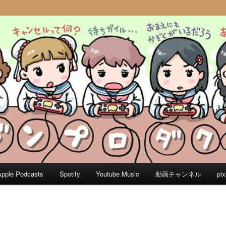
様々な遊びについてお話しする番組です
ダクツ 遊びのラジオ
Apple Podcasts
Spotify
Youtube Music
動画チャンネル
pi