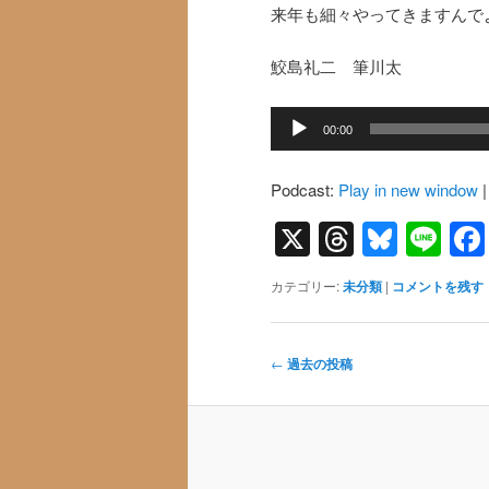
来年も細々やってきますんで
鮫島礼二 筆川太
音
00:00
声
プ
Podcast:
Play in new window
レ
ー
X
Threads
Blues
Li
ヤ
ー
カテゴリー:
未分類
|
コメントを残す
投
←
過去の投稿
稿
ナ
ビ
ゲ