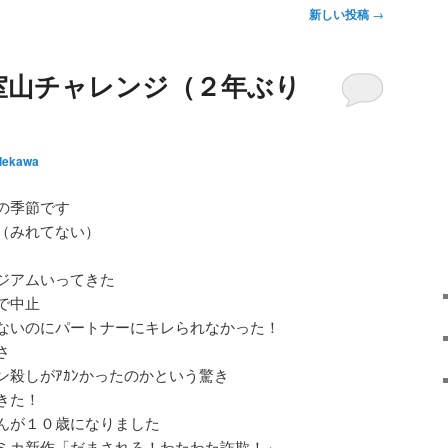
新しい投稿
→
室山チャレンジ（２年ぶり
dekawa
の季節です
（みれてない）
ジアムいってきた
で中止
ないのにパートナーにキレられなかった！
さ
ン殺しがｱｶﾝかったのかという驚き
きた！
んが１０歳になりました
ミカ新作「だまされろ！わたわた詐欺！」