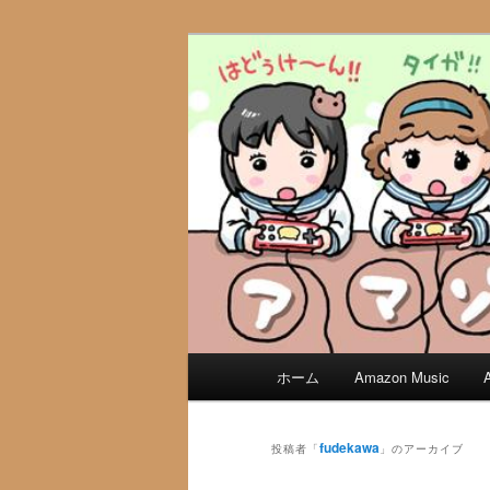
メ
サ
この放送はＴＶゲームを中心に
イ
ブ
ン
コ
アマゾンプロ
コ
ン
ン
テ
テ
ン
ン
ツ
ツ
へ
へ
移
移
動
動
メ
ホーム
Amazon Music
イ
ン
メ
fudekawa
投稿者「
」のアーカイブ
ニ