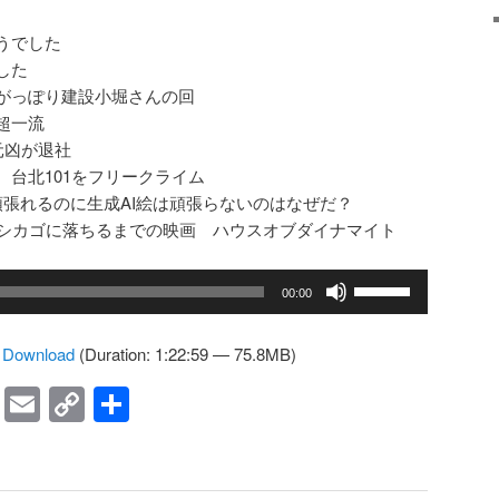
っ
て
うでした
く
した
だ
がっぽり建設小堀さんの回
さ
超一流
い。
元凶が退社
台北101をフリークライム
タ頑張れるのに生成AI絵は頑張らないのはなぜだ？
がシカゴに落ちるまでの映画 ハウスオブダイナマイト
ボ
00:00
リ
ュ
|
Download
(Duration: 1:22:59 — 75.8MB)
ー
ム
ky
ne
Facebook
Email
Copy
共
調
Link
有
節
に
は