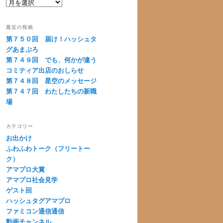
過
去
の
最近の投稿
配
第７５０回 届け！ハッシュタ
信
グあまぷろ
回
第７４９回 でも、何かが違う
コミティア出店のおしらせ
第７４８回 星空のメッセージ
第７４７回 わたしたちの新職
場
カテゴリー
お出かけ
ふわふわトーク（フリートー
ク）
アマプロ大賞
アマプロ社会見学
ゲスト回
ハッシュタグアマプロ
ファミコン通信通信
動画チャンネル