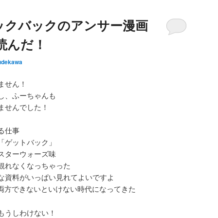
上
ックバックのアンサー漫画
下
矢
を読んだ！
印
キ
udekawa
ー
を
ません！
使
し、ふーちゃんも
っ
ませんでした！
て
く
る仕事
だ
「ゲットバック」
さ
スターウォーズ味
い。
観れなくなっちゃった
な資料がいっぱい見れてよいですよ
絵両方できないといけない時代になってきた
もうしわけない！