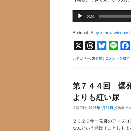
音
00:00
声
プ
Podcast:
Play in new window
レ
ー
X
Threads
Blues
Li
ヤ
ー
カテゴリー:
未分類
|
コメントを残す
第７４４回 爆
よりも紅い尿
投稿日時:
2026年1月31日
投稿者:
fu
２０２６年一発目のアマプロ
なんという怠慢！ことしもよ