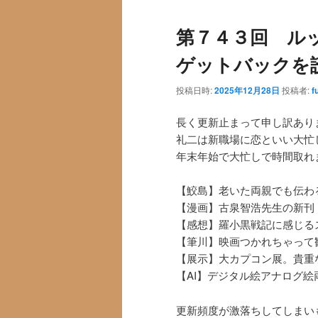
第７４３回 ル
ゲットバック
投稿日時:
2025年12月28日
投稿者:
f
長く更新止まって申し訳あり
礼二は新職場に恋といい大忙
年末年始で大忙しで時間取れ
【鮫島】老いた両親でも伝わ
【漫画】古泉智浩先生の新刊
【感想】羅小黒戦記に感じる
【筆川】映画つかれちゃって
【展示】大カプコン展。貴重
【AI】デジタル絵アナログ
更新頻度が激落ちしてしまい