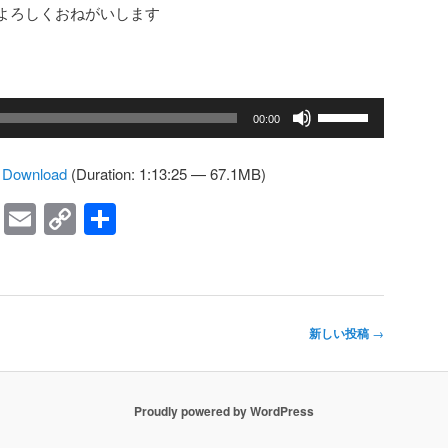
よろしくおねがいします
ボ
00:00
リ
ュ
|
Download
(Duration: 1:13:25 — 67.1MB)
ー
ム
ky
ne
Facebook
Email
Copy
共
調
Link
有
節
に
は
上
新しい投稿
→
下
矢
印
Proudly powered by WordPress
キ
ー