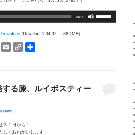
ボ
00:00
リ
ュ
|
Download
(Duration: 1:34:37 — 86.4MB)
ー
ム
ky
ne
Facebook
Email
Copy
共
調
Link
有
節
に
は
上
発する膝、ルイボスティー
下
矢
印
キ
dekawa
ー
を
は３１日から！
使
ろしくおねがいします