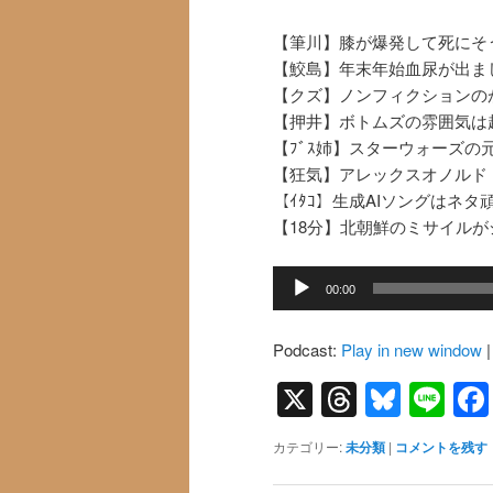
【筆川】膝が爆発して死にそ
【鮫島】年末年始血尿が出ま
【クズ】ノンフィクションの
【押井】ボトムズの雰囲気は
【ﾌﾞｽ姉】スターウォーズの
【狂気】アレックスオノルド 
【ｲﾀｺ】生成AIソングはネ
【18分】北朝鮮のミサイル
音
00:00
声
プ
Podcast:
Play in new window
レ
ー
X
Threads
Blues
Li
ヤ
ー
カテゴリー:
未分類
|
コメントを残す