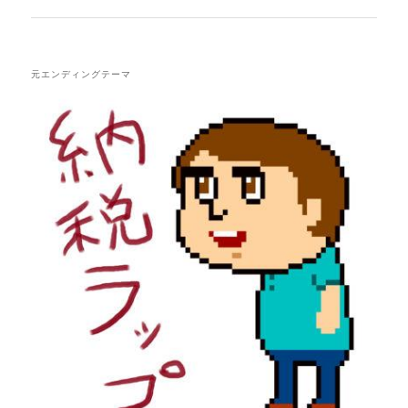
稿
ナ
ビ
ゲ
元エンディングテーマ
ー
シ
ョ
ン