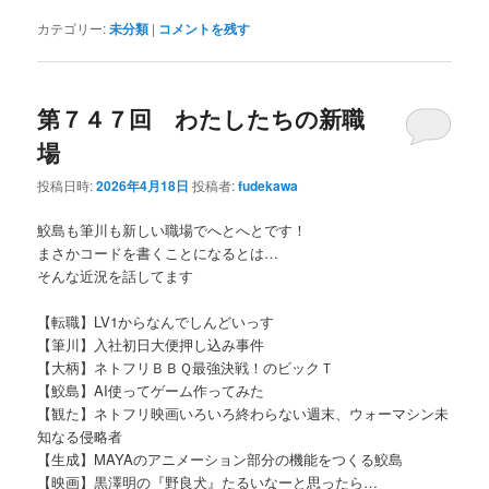
Link
有
カテゴリー:
未分類
|
コメントを残す
第７４７回 わたしたちの新職
場
投稿日時:
2026年4月18日
投稿者:
fudekawa
鮫島も筆川も新しい職場でへとへとです！
まさかコードを書くことになるとは…
そんな近況を話してます
【転職】LV1からなんでしんどいっす
【筆川】入社初日大便押し込み事件
【大柄】ネトフリＢＢＱ最強決戦！のビックＴ
【鮫島】AI使ってゲーム作ってみた
【観た】ネトフリ映画いろいろ終わらない週末、ウォーマシン未
知なる侵略者
【生成】MAYAのアニメーション部分の機能をつくる鮫島
【映画】黒澤明の『野良犬』たるいなーと思ったら…