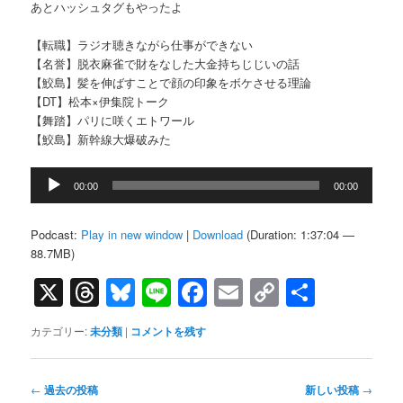
あとハッシュタグもやったよ
【転職】ラジオ聴きながら仕事ができない
【名誉】脱衣麻雀で財をなした大金持ちじじいの話
【鮫島】髪を伸ばすことで顔の印象をボケさせる理論
【DT】松本×伊集院トーク
【舞踏】パリに咲くエトワール
【鮫島】新幹線大爆破みた
音
00:00
00:00
声
プ
レ
Podcast:
Play in new window
|
Download
(Duration: 1:37:04 —
ー
88.7MB)
ヤ
X
Threads
Bluesky
Line
Facebook
Email
Copy
共
ー
Link
有
カテゴリー:
未分類
|
コメントを残す
投
←
過去の投稿
新しい投稿
→