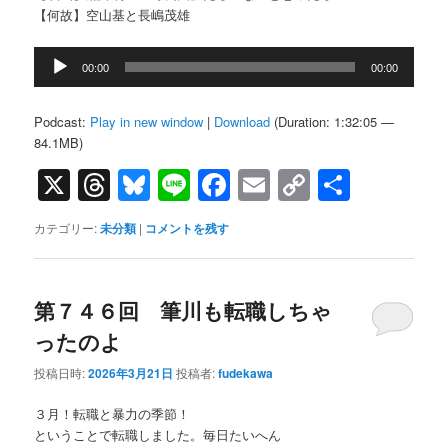
【何故】空山基と長嶋茂雄
音
00:00
00:00
声
プ
レ
Podcast:
Play in new window
|
Download
(Duration: 1:32:05 —
ー
84.1MB)
ヤ
X
Threads
Bluesky
Line
Facebook
Email
Copy
共
ー
Link
有
カテゴリー:
未分類
|
コメントを残す
第７４６回 筆川も転職しちゃ
ったのよ
投稿日時:
2026年3月21日
投稿者:
fudekawa
３月！転職と暴力の季節！
ということで転職しました。毎日たいへん