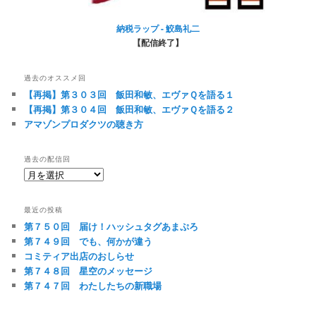
納税ラップ - 鮫島礼二
【配信終了】
過去のオススメ回
【再掲】第３０３回 飯田和敏、エヴァＱを語る１
【再掲】第３０４回 飯田和敏、エヴァＱを語る２
アマゾンプロダクツの聴き方
過去の配信回
過
去
の
最近の投稿
配
第７５０回 届け！ハッシュタグあまぷろ
信
第７４９回 でも、何かが違う
回
コミティア出店のおしらせ
第７４８回 星空のメッセージ
第７４７回 わたしたちの新職場