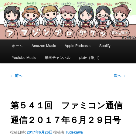
メ
この放送はＴＶゲームを中心に様々な遊びについてお話しする番組です
イ
ン
コ
アマゾンプロダクツ 遊びのラジオ
ン
テ
ン
メ
ホーム
Amazon Music
Apple Podcasts
Spotify
ツ
イ
へ
ン
Youtube Music
動画チャンネル
pixiv（筆川）
移
メ
動
ニ
ュ
投
←
前へ
次へ
→
ー
稿
ナ
ビ
ゲ
第５４１回 ファミコン通信
ー
シ
通信２０１７年６月２９日号
ョ
ン
投稿日時:
2017年6月26日
投稿者:
fudekawa